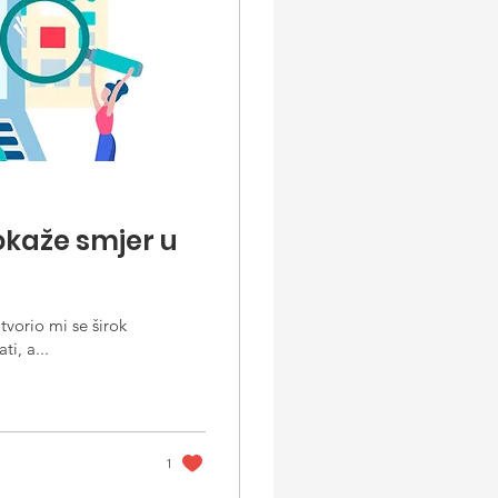
okaže smjer u
otvorio mi se širok
i, a...
1