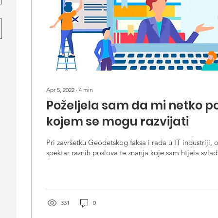
Apr 5, 2022
∙
4
min
Poželjela sam da mi netko p
kojem se mogu razvijati
Pri završetku Geodetskog faksa i rada u IT industriji, 
spektar raznih poslova te znanja koje sam htjela svladat
331
0