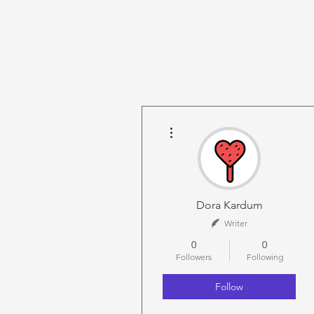
More actions
Dora Kardum
Writer
0
0
Followers
Following
Follow