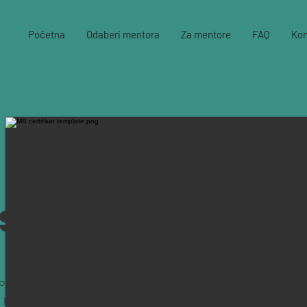
Početna
Odaberi mentora
Za mentore
FAQ
Kon
s!
groman posao i
 Radi tvog rada