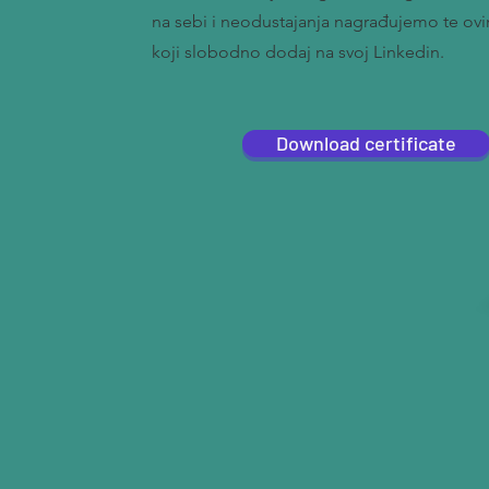
na sebi i neodustajanja nagrađujemo te ovi
koji slobodno dodaj na svoj Linkedin.
Download certificate