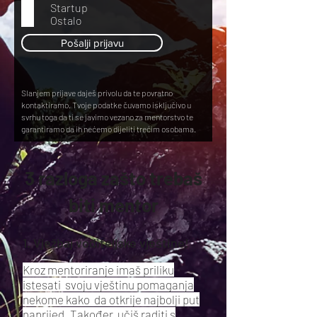
Startup
Ostalo
Pošalji prijavu
Slanjem prijave daješ privolu da te povratno
kontaktiramo. Tvoje podatke čuvamo isključivo u
svrhu toga da ti se javimo vezano za mentorstvo te
garantiramo da ih nećemo dijeliti trećim osobama.
3 razloga zašto trebaš
biti mentor
1. Vježbaj voditeljske vještine!
Kroz mentoriranje imaš priliku
istesati svoju vještinu pomaganja
nekome kako da otkrije najbolji put
naprijed. Također učiš raditi s