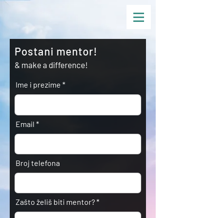
Postani mentor!
& make a difference!
Ime i prezime
Email
Broj telefona
Zašto želiš biti mentor?