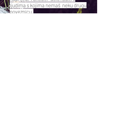
ljudima s kojima nemaš neku drugu
poveznicu.
2. Stekni nove perspektive i
ideje!
Susretanjem s ljudima izvan tvog
uoubičajenog kruga upoznat ćeš
kako svijet izgleda iz nečije druge
perspektive što uvijek može dovesti
do novih ideja, a tko zna gdje te
nove ideje mogu dovesti!
3. Promijeni nečiji svijet
Sigurno se sjećaš neke trenerice ili
učitelja koji ti je puno značio. Ovo je
tvoja šansa da isto učiniš za nekoga
drugoga! Ne mijenja svaki
mentoring nečiji život, ali svaki
mentor može inspirirati i uvelike
olakšati nekome stizanje do cilja