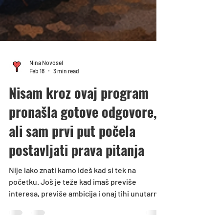
Nina Novosel
Feb 18
3 min read
Nisam kroz ovaj program
pronašla gotove odgovore,