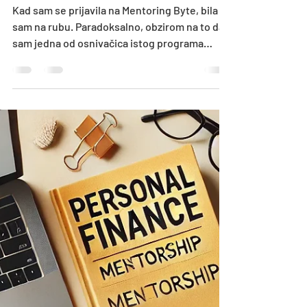
Andrea Knez Karačić
May 27, 2025
4 min read
I mentori smiju (i trebaju)
zatražiti pomoć
Kad sam se prijavila na Mentoring Byte, bila
sam na rubu. Paradoksalno, obzirom na to da
sam jedna od osnivačica istog programa
očekivalo...