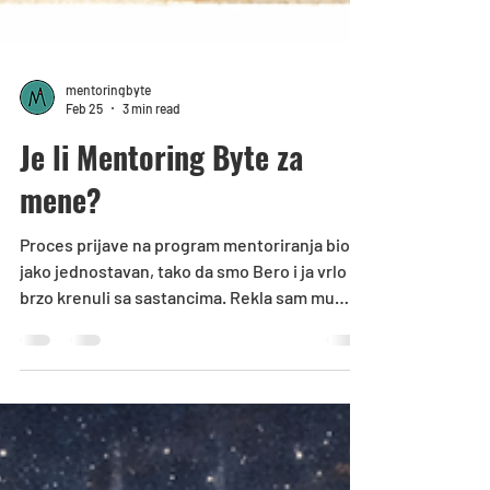
mentoringbyte
Feb 25
3 min read
Je li Mentoring Byte za
mene?
Proces prijave na program mentoriranja bio je
jako jednostavan, tako da smo Bero i ja vrlo
brzo krenuli sa sastancima. Rekla sam mu
svoje probleme, želje i ideje, pa smo skupa