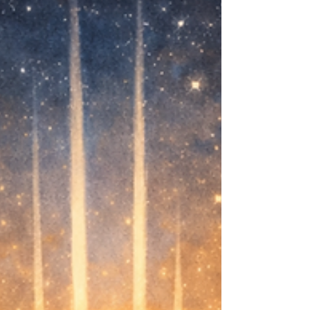
definirali ciljeve. Prvo sam primijetila da mi
ciljevi nisu bili dovoljno konkretni, i tu mi je
mentorovo iskustvo jako dobro došlo.
Pomogao mi je da se fokusiram na ono bitno i
da brže dođem do pravih rezultata.