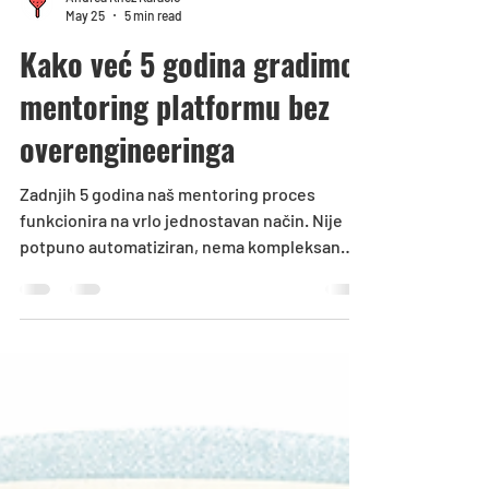
Andrea Knez Karačić
May 25
5 min read
Kako već 5 godina gradimo
mentoring platformu bez
overengineeringa
Zadnjih 5 godina naš mentoring proces
funkcionira na vrlo jednostavan način. Nije
potpuno automatiziran, nema kompleksan
sustav u pozadini i nije “enterprise”. No, taj
isti sustav, podržava nas svakodnevno u svim
prijavama mentora, spajanjima menteeja,
statistikama i odlukama. Sustav koristimo nas
4, duboko upoznate s domenom, no koristili