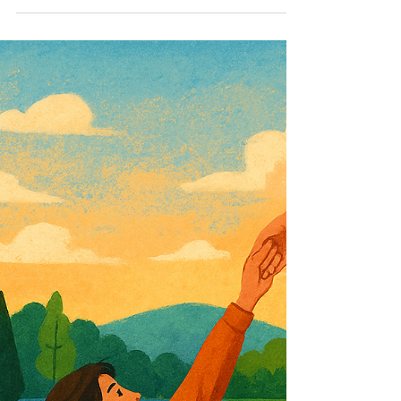
ali sam prvi put počela
postavljati prava pitanja
Nije lako znati kamo ideš kad si tek na
početku. Još je teže kad imaš previše
interesa, previše ambicija i onaj tihi unutarnji
glas koji stalno ponavlja da još nisi dovoljno
dobra, dovoljno spremna, dovoljno nešto.
Zato sam se prijavila na Mentoring Byte.