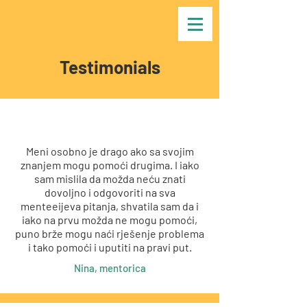
Testimonials
Meni osobno je drago ako sa svojim
znanjem mogu pomoći drugima. I iako
sam mislila da možda neću znati
dovoljno i odgovoriti na sva
menteeijeva pitanja, shvatila sam da i
iako na prvu možda ne mogu pomoći,
puno brže mogu naći rješenje problema
i tako pomoći i uputiti na pravi put.
Nina, mentorica