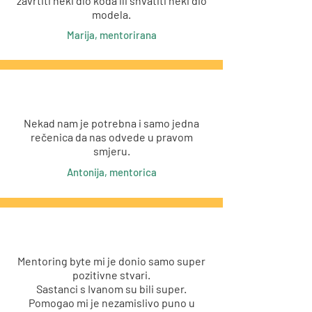
zavrtiti neki dio koda ili shvatiti neki dio
modela.
Marija, mentorirana
Nekad nam je potrebna i samo jedna
rečenica da nas odvede u pravom
smjeru.
Antonija, mentorica
Mentoring byte mi je donio samo super
pozitivne stvari.
Sastanci s Ivanom su bili super.
Pomogao mi je nezamislivo puno u