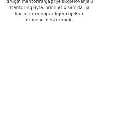
drugih mentoriranja prije sudjelovanja u
Mentoring Byte, primijetio sam da i ja
kao mentor napredujem tijekom
procesa mentoriranja.
Marko, mentor
Mentoring Byte u
medijima
Klikni na logo da pročitaš članak