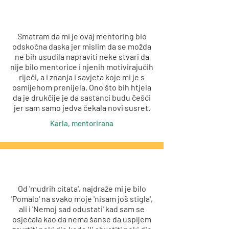
Smatram da mi je ovaj mentoring bio
odskočna daska jer mislim da se možda
ne bih usudila napraviti neke stvari da
nije bilo mentorice i njenih motivirajućih
riječi, a i znanja i savjeta koje mi je s
osmijehom prenijela. Ono što bih htjela
da je drukčije je da sastanci budu češći
jer sam samo jedva čekala novi susret.
Karla, mentorirana
Od 'mudrih citata', najdraže mi je bilo
'Pomalo' na svako moje 'nisam još stigla',
ali i 'Nemoj sad odustati' kad sam se
osjećala kao da nema šanse da uspijem